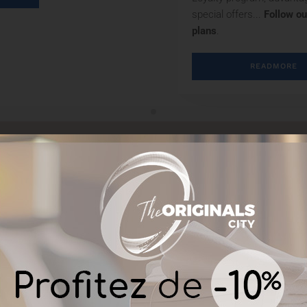
special offers...
Follow o
plans
.
READMORE
THE ORIGINALS CLUB : Enjoy loya
They trust us...