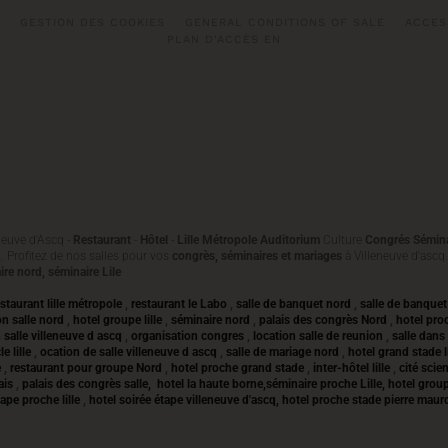
GESTION DES COOKIES
GENERAL CONDITIONS OF SALE
ACCES
PLAN D'ACCÈS EN
eneuve d'Ascq -
Restaurant
-
Hôtel
-
Lille Métropole Auditorium
Culture
Congrés Sémina
q
. Profitez de nos salles pour vos
congrès, séminaires et mariages
à Villeneuve d'ascq
ire nord, séminaire Lile
estaurant lille métropole
,
restaurant le Labo
,
salle de banquet nord
,
salle de banquet 
on salle nord
,
hotel groupe lille
,
séminaire nord
,
palais des congrès Nord
,
hotel proc
 salle villeneuve d ascq
,
organisation congres
,
location salle de reunion
,
salle dans
e lille
,
ocation de salle villeneuve d ascq
,
salle de mariage nord
,
hotel grand stade l
e
,
restaurant pour groupe Nord
,
hotel proche grand stade
,
inter-hôtel lille
,
cité scie
lais
,
palais des congrès salle,
hotel la haute borne,séminaire proche Lille, hotel grou
tape proche lille
,
hotel soirée étape villeneuve d'ascq, hotel proche stade pierre mauro