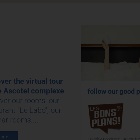
ver the virtual tour
e Ascotel complexe
.
follow our good 
ver our rooms, our
urant "Le Labo", our
ar rooms....
ISIT
Loyalty program, advanta