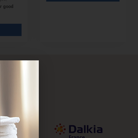
ur good
lty benefits and experiences