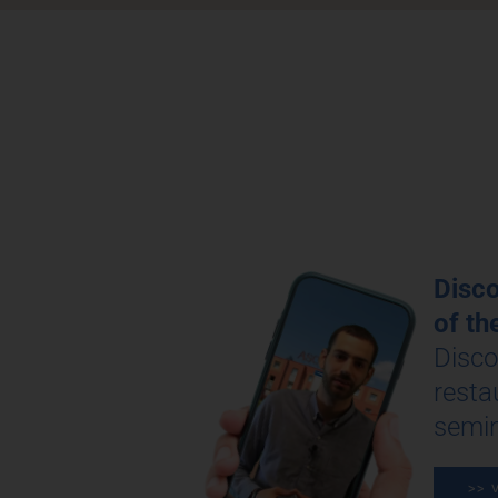
Disco
of th
Disco
resta
semin
>> V