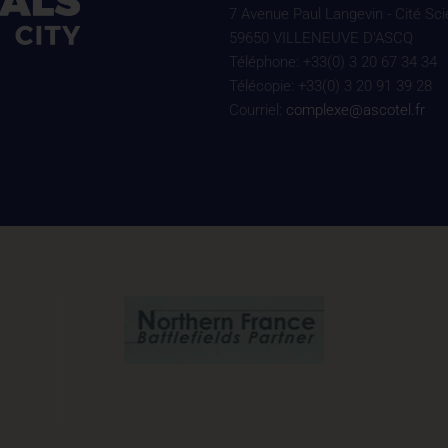
7 Avenue Paul Langevin - Cité Sci
59650 VILLENEUVE D'ASCQ
Téléphone: +33(0) 3 20 67 34 34
Télécopie: +33(0) 3 20 91 39 28
Courriel:
complexe@ascotel.fr