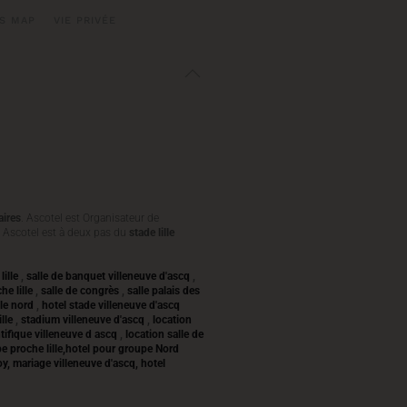
S MAP
VIE PRIVÉE
ires
. Ascotel est Organisateur de
. Ascotel est à deux pas du
stade lille
lille
,
salle de banquet villeneuve d'ascq
,
he lille
,
salle de congrès
,
salle palais des
 le nord
,
hotel stade villeneuve d'ascq
ille
,
stadium villeneuve d'ascq
,
location
ntifique villeneuve d ascq
,
location salle de
pe proche lille,hotel pour groupe Nord
y, mariage villeneuve d'ascq, hotel