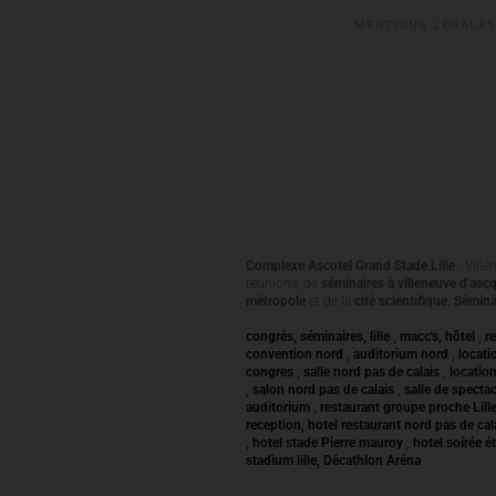
MENTIONS LÉGALES
Complexe Ascotel Grand Stade Lille
- Vill
réunions, de
séminaires à villeneuve d'asc
métropole
et de la
cité scientifique. Sémina
congrés, séminaires, lille
,
macc's, hôtel
,
r
convention nord
,
auditorium nord
,
locati
congres
,
salle nord pas de calais
,
location
,
salon nord pas de calais
,
salle de spectacl
auditorium
,
restaurant groupe proche Lill
reception, hotel restaurant nord pas de ca
,
hotel stade Pierre mauroy
,
hotel
soirée é
stadium lille,
Décathlon Aréna