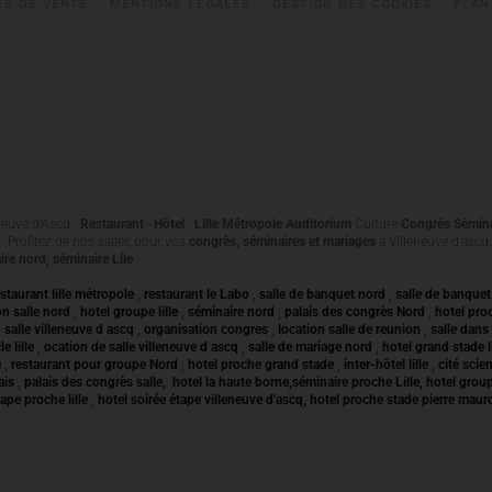
ES DE VENTE
MENTIONS LÉGALES
GESTION DES COOKIES
PLAN
eneuve d'Ascq -
Restaurant
-
Hôtel
-
Lille Métropole Auditorium
Culture
Congrés Sémina
q
. Profitez de nos salles pour vos
congrès, séminaires et mariages
à Villeneuve d'ascq
ire nord, séminaire Lile
estaurant lille métropole
,
restaurant le Labo
,
salle de banquet nord
,
salle de banquet 
on salle nord
,
hotel groupe lille
,
séminaire nord
,
palais des congrès Nord
,
hotel proc
 salle villeneuve d ascq
,
organisation congres
,
location salle de reunion
,
salle dans
e lille
,
ocation de salle villeneuve d ascq
,
salle de mariage nord
,
hotel grand stade l
e
,
restaurant pour groupe Nord
,
hotel proche grand stade
,
inter-hôtel lille
,
cité scie
lais
,
palais des congrès salle,
hotel la haute borne,séminaire proche Lille, hotel grou
tape proche lille
,
hotel soirée étape villeneuve d'ascq, hotel proche stade pierre mauro