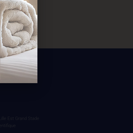
 Lille Est Grand Stade
entifique