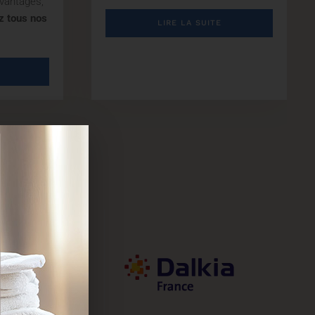
avantages,
z tous nos
LIRE LA SUITE
EZ D’EXPERIENCES ET D’AVANTAGES FIDELITE TOUTE L’ANNEE