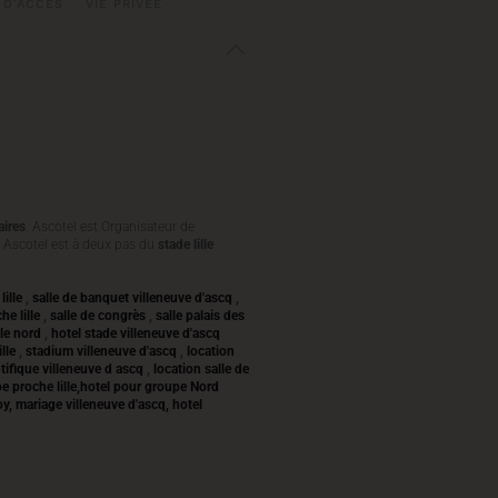
 D'ACCÈS
VIE PRIVÉE
ires
. Ascotel est Organisateur de
. Ascotel est à deux pas du
stade lille
lille
,
salle de banquet villeneuve d'ascq
,
he lille
,
salle de congrès
,
salle palais des
 le nord
,
hotel stade villeneuve d'ascq
ille
,
stadium villeneuve d'ascq
,
location
ntifique villeneuve d ascq
,
location salle de
pe proche lille,hotel pour groupe Nord
y, mariage villeneuve d'ascq, hotel