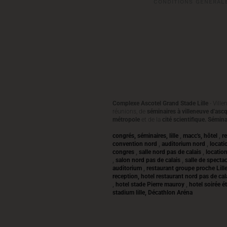
CONDITIONS GÉNÉRAL
Complexe Ascotel Grand Stade Lille
- Vill
réunions, de
séminaires à villeneuve d'asc
métropole
et de la
cité scientifique. Sémina
congrés, séminaires, lille
,
macc's, hôtel
,
r
convention nord
,
auditorium nord
,
locati
congres
,
salle nord pas de calais
,
location
,
salon nord pas de calais
,
salle de spectacl
auditorium
,
restaurant groupe proche Lill
reception, hotel restaurant nord pas de ca
,
hotel stade Pierre mauroy
,
hotel
soirée é
stadium lille,
Décathlon Aréna