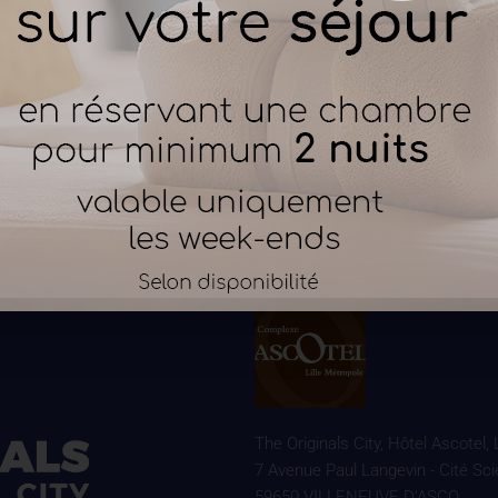
The Originals City, Hôtel Ascotel,
7 Avenue Paul Langevin - Cité Sci
59650 VILLENEUVE D'ASCQ