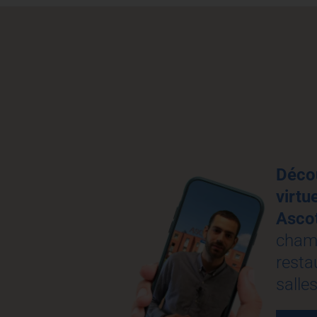
Décou
virtu
Asco
chamb
resta
salle