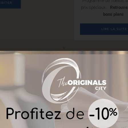
Programme de fidélité, 
VISITER
prix spéciaux...
Retrouve
bons plans
.
LIRE LA SUITE
THE ORIGINALS CLUB : PROFIT
Ils nous font confiance