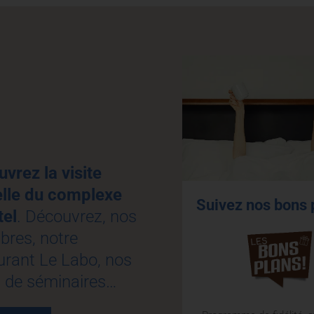
vrez la visite
elle du complexe
Suivez nos bons 
tel
. Découvrez, nos
res, notre
urant Le Labo, nos
s de séminaires…