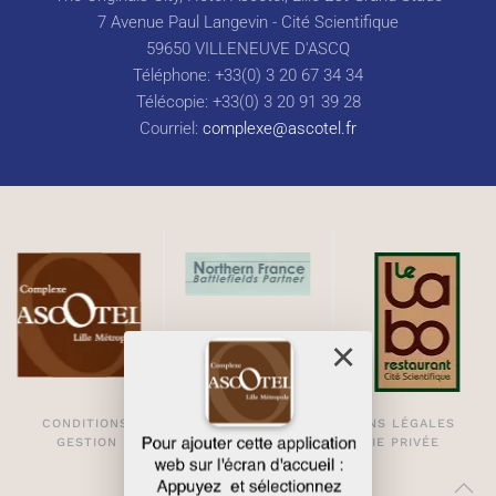
7 Avenue Paul Langevin - Cité Scientifique
59650 VILLENEUVE D'ASCQ
Téléphone: +33(0) 3 20 67 34 34
Télécopie: +33(0) 3 20 91 39 28
Courriel:
complexe@ascotel.fr
×
CONDITIONS GÉNÉRALES DE VENTE
MENTIONS LÉGALES
GESTION DES COOKIES
PLAN D'ACCÈS
VIE PRIVÉE