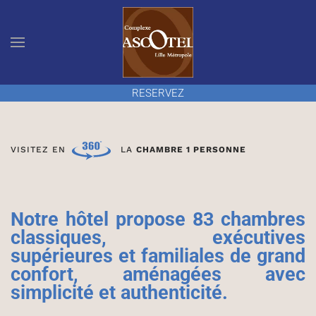
Accéder au contenu principal
RESERVEZ
VISITEZ EN
LA
CHAMBRE 1 PERSONNE
Notre hôtel propose 83 chambres
classiques, exécutives
supérieures et familiales de grand
confort, aménagées avec
simplicité et authenticité.