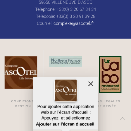
59650 VILLENEUVE D'ASCQ
Téléphone: +33(0) 3 20 67 34 34
Télécopie: +33(0) 3 20 91 39 28
Courriel:
complexe@ascotel.fr
CONDITIONS GÉNÉRALES DE VENTE
MENTIONS LÉGALES
GESTION DES COOKIES
PLAN D'ACCÈS
VIE PRIVÉE